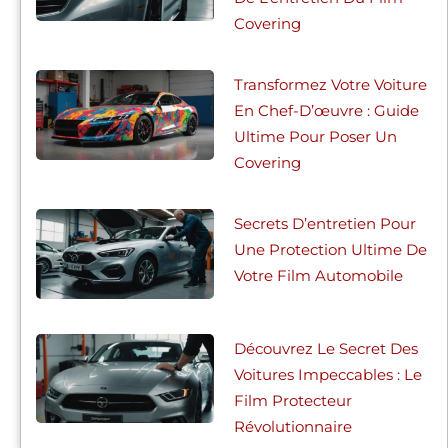
Covering
Transformez Votre Voiture
En Chef-D’œuvre : Guide
Ultime Pour Poser Un
Covering
Secrets D’entretien Pour
Une Protection Ultime De
Votre Film Automobile
Découvrez Le Secret Des
Voitures Impeccables : Le
Film Protecteur
Révolutionnaire