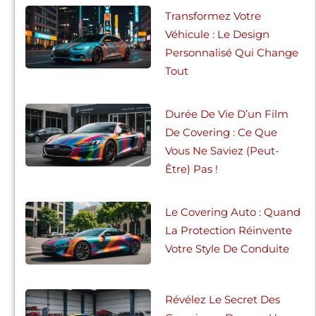
Transformez Votre
Véhicule : Le Design
Personnalisé Qui Change
Tout
Durée De Vie D’un Film
De Covering : Ce Que
Vous Ne Saviez (peut-
Être) Pas !
Le Covering Auto : Quand
La Protection Réinvente
Votre Style De Conduite
Révélez Le Secret Des