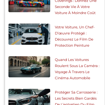
Coverings : Donnez Une
Seconde Vie À Votre
Voiture À Moindre Coût
Votre Voiture, Un Chef-
D’œuvre Protégé :
Découvrez Le Film De
Protection Peinture
Quand Les Voitures
Roulent Sous La Caméra :
Voyage À Travers Le
Cinéma Automobile
Protéger Sa Carrosserie :
Les Secrets Bien Gardés
De L’entretien Du Film