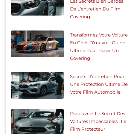
Les Secrets Bien Gardés
De L’entretien Du Film
Covering
Transformez Votre Voiture
En Chef-D’œuvre : Guide
Ultime Pour Poser Un
Covering
Secrets D’entretien Pour
Une Protection Ultime De
Votre Film Automobile
Découvrez Le Secret Des
Voitures Impeccables : Le
Film Protecteur