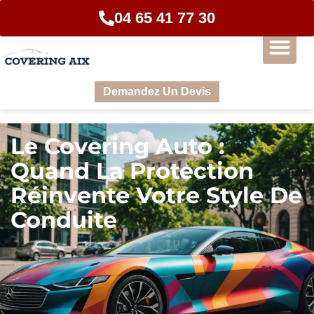
04 65 41 77 30
Demandez Un Devis
Le Covering Auto :
Quand La Protection
Réinvente Votre Style De
Conduite