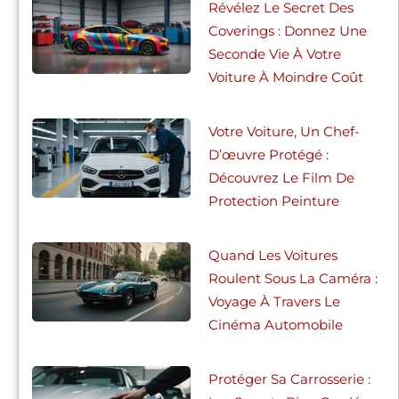
Révélez Le Secret Des
Coverings : Donnez Une
Seconde Vie À Votre
Voiture À Moindre Coût
Votre Voiture, Un Chef-
D’œuvre Protégé :
Découvrez Le Film De
Protection Peinture
Quand Les Voitures
Roulent Sous La Caméra :
Voyage À Travers Le
Cinéma Automobile
Protéger Sa Carrosserie :