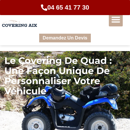
04 65 41 77 30
Demandez Un Devis
Le Covering De Quad :
Une Façon Unique De
Personnaliser Votre
Véhicule