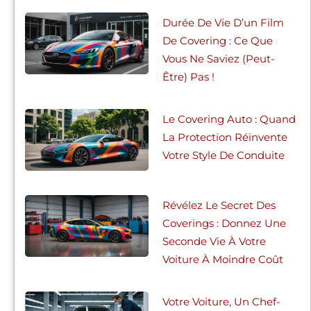
Durée De Vie D’un Film
De Covering : Ce Que
Vous Ne Saviez (peut-
Être) Pas !
Le Covering Auto : Quand
La Protection Réinvente
Votre Style De Conduite
Révélez Le Secret Des
Coverings : Donnez Une
Seconde Vie À Votre
Voiture À Moindre Coût
Votre Voiture, Un Chef-