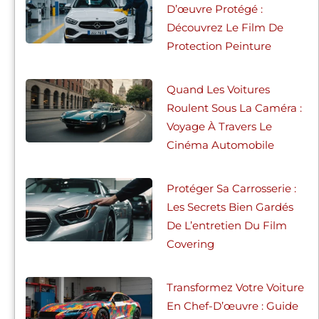
D’œuvre Protégé :
Découvrez Le Film De
Protection Peinture
Quand Les Voitures
Roulent Sous La Caméra :
Voyage À Travers Le
Cinéma Automobile
Protéger Sa Carrosserie :
Les Secrets Bien Gardés
De L’entretien Du Film
Covering
Transformez Votre Voiture
En Chef-D’œuvre : Guide