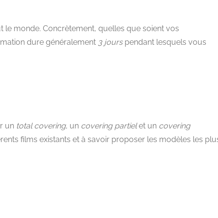
ut le monde. Concrètement, quelles que soient vos
ormation dure généralement
3 jours
pendant lesquels vous
ur un
total covering
, un
covering partiel
et un
covering
érents films existants et à savoir proposer les modèles les plu