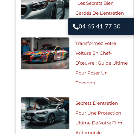
: Les Secrets Bien
Gardés De L’entretien
Du Film Covering
04 65 41 77 30
Transformez Votre
Voiture En Chef-
D’œuvre : Guide Ultime
Pour Poser Un
Covering
Secrets D’entretien
Pour Une Protection
Ultime De Votre Film
Automobile