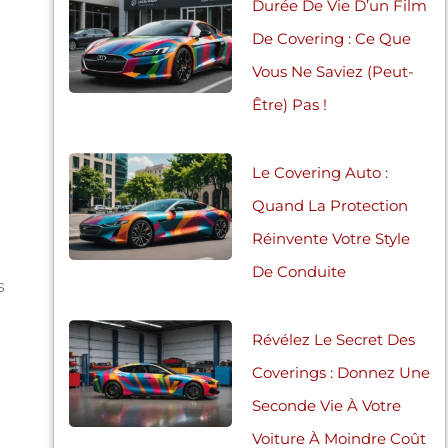
Durée De Vie D’un Film
De Covering : Ce Que
Vous Ne Saviez (peut-
Être) Pas !
Le Covering Auto :
Quand La Protection
Réinvente Votre Style
De Conduite
s
Révélez Le Secret Des
Coverings : Donnez Une
Seconde Vie À Votre
Voiture À Moindre Coût