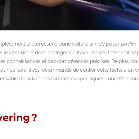
lètement la carrosserie d’une voiture afin d’y poser
un film
 le véhicule et de le protéger. Ce travail ne peut être réalisé 
te des connaissances et des compétences précises. De plus, tou
 Pour ce faire, il est recommandé de confier cette tâche à un vr
spensable de suivre des formations spécifiques. Tour d’horizon
ering ?