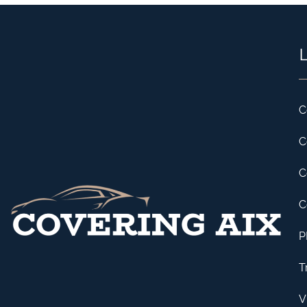
L
C
C
C
C
P
T
V