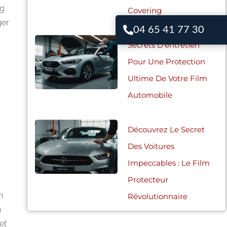
ng
Covering
ger
04 65 41 77 30
Secrets D’entretien
Pour Une Protection
Ultime De Votre Film
Automobile
Découvrez Le Secret
Des Voitures
Impeccables : Le Film
Protecteur
n
Révolutionnaire
n
et