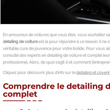
En amoureux de voitures que vous êtes, vous souhaitez sans
detailing de voiture
est là pour répondre à ce besoin. Il ne s
véritable cure de jouvence pour votre bolide. Pour vous ai
consulté des experts en detailing de voiture et compilé leu
professionnel. Alors, de quoi s’agit-il et comment l’entrep
Cliquez pour découvrir plus d’info sur le
detailing et coveri
Comprendre le detailing d
complet