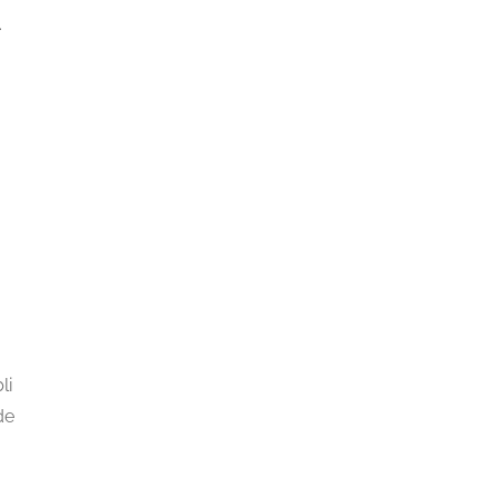
.
li
de