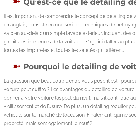
Qu’est-ce que le detailing d
Il est important de comprendre le concept de detailing de vo
en anglais, consiste en une série de techniques de nettoyage
va bien au-delà d’un simple lavage extérieur, incluant des o
garnitures intérieures de la voiture. Il s’agit ici d’aller au 
toutes les impuretés et toutes les saletés qui l’altèrent.
Pourquoi le detailing de voit
La question que beaucoup d’entre vous posent est : pourqu
voiture peut suffire ? Les avantages du detailing de voitur
donner à votre voiture l’aspect du neuf, mais il contribue au
vieillissement et de l’usure. De plus, un detailing régulier 
véhicule sur le marché de l’occasion. Finalement, qui ne so
propreté, mais sent également le neuf ?