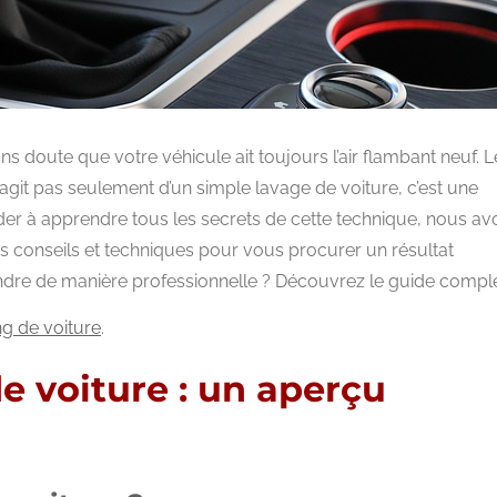
 doute que votre véhicule ait toujours l’air flambant neuf. L
’agit pas seulement d’un simple lavage de voiture, c’est une
der à apprendre tous les secrets de cette technique, nous av
rs conseils et techniques pour vous procurer un résultat
rendre de manière professionnelle ? Découvrez le guide comple
ng de voiture
.
e voiture : un aperçu