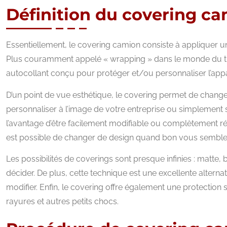
Définition du covering c
Essentiellement, le covering camion consiste à appliquer u
Plus couramment appelé « wrapping » dans le monde du tun
autocollant conçu pour protéger et/ou personnaliser l’app
D’un point de vue esthétique, le covering permet de chang
personnaliser à l’image de votre entreprise ou simplement 
l’avantage d’être facilement modifiable ou complètement rév
est possible de changer de design quand bon vous semble sa
Les possibilités de coverings sont presque infinies : matte, bri
décider. De plus, cette technique est une excellente alternati
modifier. Enfin, le covering offre également une protection
rayures et autres petits chocs.