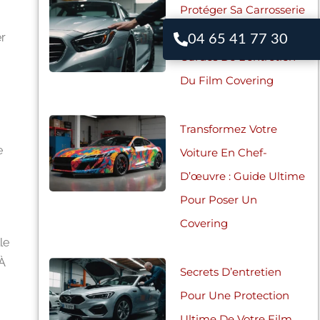
Protéger Sa Carrosserie
: Les Secrets Bien
er
04 65 41 77 30
Gardés De L’entretien
Du Film Covering
Transformez Votre
e
Voiture En Chef-
D’œuvre : Guide Ultime
Pour Poser Un
Covering
le
 À
Secrets D’entretien
Pour Une Protection
Ultime De Votre Film