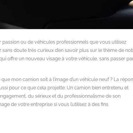
ar passion ou de véhicules professionnels que vous utilisez
 sans doute très curieux d’en savoir plus sur le thème de not
e qui offre un nouveau visage à votre véhicule, sans passer pa
que mon camion soit à l’image d’un véhicule neuf ? La répo
aussi pour ce que cela projette. Un camion bien entretenu et
l’engagement, du sérieux et du professionnalisme de son
age de votre entreprise si vous l’utilisez à des fins