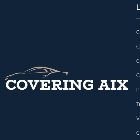
L
C
C
C
C
P
T
V
C