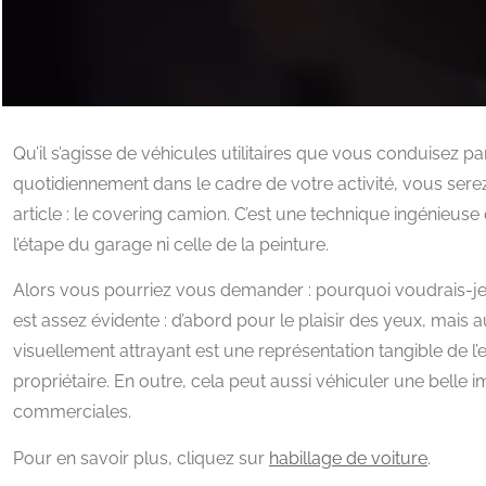
Qu’il s’agisse de véhicules utilitaires que vous conduisez p
quotidiennement dans le cadre de votre activité, vous serez
article : le covering camion. C’est une technique ingénieus
l’étape du garage ni celle de la peinture.
Alors vous pourriez vous demander : pourquoi voudrais-je 
est assez évidente : d’abord pour le plaisir des yeux, mais 
visuellement attrayant est une représentation tangible de 
propriétaire. En outre, cela peut aussi véhiculer une belle im
commerciales.
Pour en savoir plus, cliquez sur
habillage de voiture
.