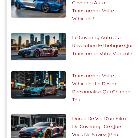
Covering Auto :
Transformez Votre
Véhicule !
Le Covering Auto : La
Révolution Esthétique Qui
Transforme Votre Véhicule
Transformez Votre
Véhicule : Le Design
Personnalisé Qui Change
Tout
Durée De Vie D’un Film
De Covering : Ce Que
Vous Ne Saviez (peut-