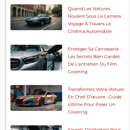
Quand Les Voitures
Roulent Sous La Caméra :
Voyage À Travers Le
Cinéma Automobile
Protéger Sa Carrosserie :
Les Secrets Bien Gardés
De L’entretien Du Film
Covering
Transformez Votre Voiture
En Chef-D’œuvre : Guide
Ultime Pour Poser Un
Covering
Secrets D’entretien Pour